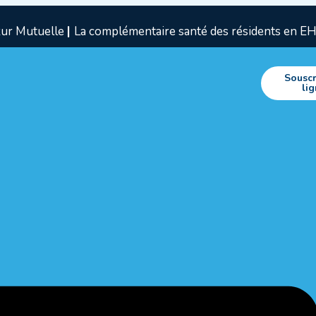
ur Mutuelle
|
La complémentaire santé des résidents en 
Souscr
li