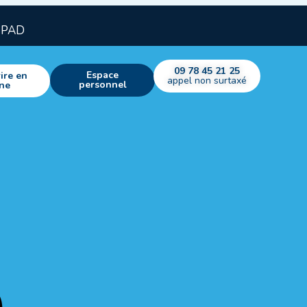
EHPAD
09 78 45 21 25
Espace
ire en
appel non surtaxé
personnel
gne