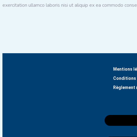
exercitation ullamco laboris nisi ut aliquip ex ea commodo cons
Mentions l
Conditions 
Règlement 